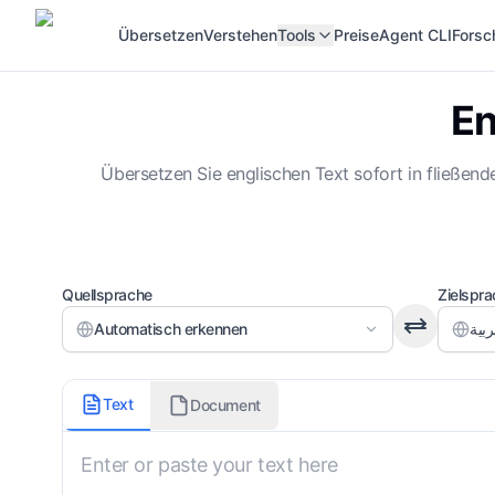
Übersetzen
Verstehen
Tools
Preise
Agent CLI
Forsc
En
Übersetzen Sie englischen Text sofort in fließend
Quellsprache
Zielspr
Automatisch erkennen
Übersetzungsdomäne
Text
Document
Allgemein