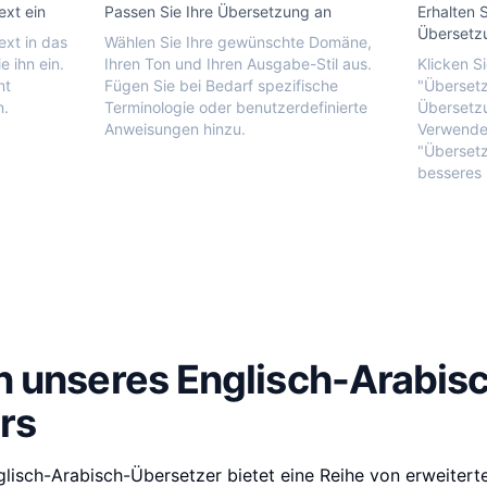
ext ein
Passen Sie Ihre Übersetzung an
Erhalten 
Übersetz
ext in das
Wählen Sie Ihre gewünschte Domäne,
e ihn ein.
Ihren Ton und Ihren Ausgabe-Stil aus.
Klicken S
nt
Fügen Sie bei Bedarf spezifische
"Übersetz
n.
Terminologie oder benutzerdefinierte
Übersetzu
Anweisungen hinzu.
Verwenden
"Übersetz
besseres 
n unseres Englisch-Arabis
rs
glisch-Arabisch-Übersetzer bietet eine Reihe von erweitert