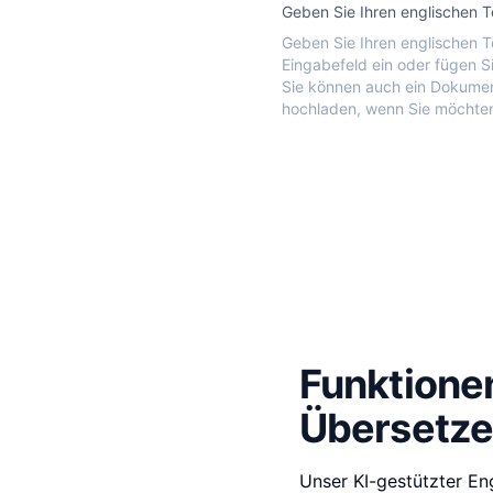
Geben Sie Ihren englischen T
Geben Sie Ihren englischen T
Eingabefeld ein oder fügen Si
Sie können auch ein Dokume
hochladen, wenn Sie möchte
Funktione
Übersetze
Unser KI-gestützter En