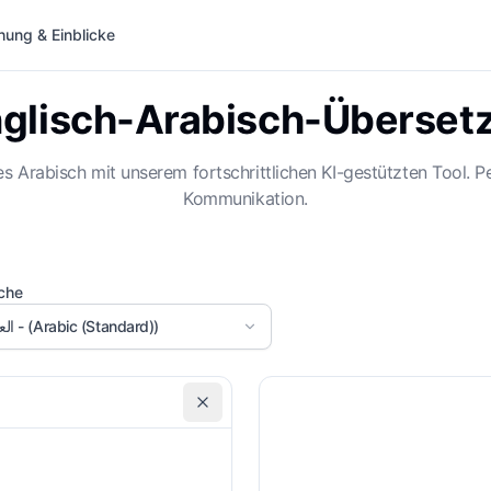
hung & Einblicke
glisch-Arabisch-Überset
es Arabisch mit unserem fortschrittlichen KI-gestützten Tool. P
Kommunikation.
ache
العربية - (Arabic (Standard))
Formell
Gl