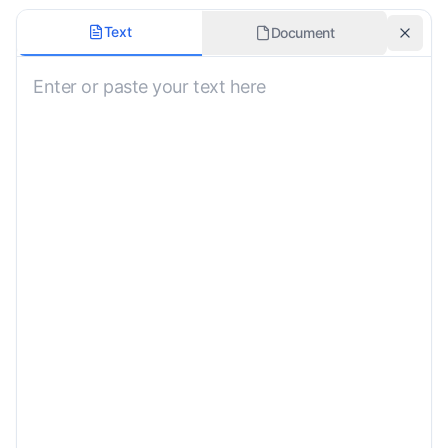
Übersetzungsstil
Text
Document
Nicht angegeben
Ursprüngliche Formatierung beibehalten
Fachgebiet
Nicht angegeben
Furigana einfügen
Benutzerdefinierte Anweisungen