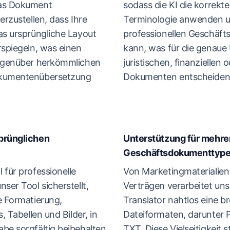
das Dokument
sodass die KI die korrekt
erzustellen, dass Ihre
Terminologie anwenden u
as ursprüngliche Layout
professionellen Geschäft
rspiegeln, was einen
kann, was für die genaue
gegenüber herkömmlichen
juristischen, finanziellen
okumentenübersetzung
Dokumenten entscheidend
prünglichen
Unterstützung für mehre
Geschäftsdokumenttyp
 für professionelle
Von Marketingmaterialien b
ser Tool sicherstellt,
Verträgen verarbeitet uns
e Formatierung,
Translator nahtlos eine br
, Tabellen und Bilder, in
Dateiformaten, darunter
be sorgfältig beibehalten
TXT. Diese Vielseitigkeit st