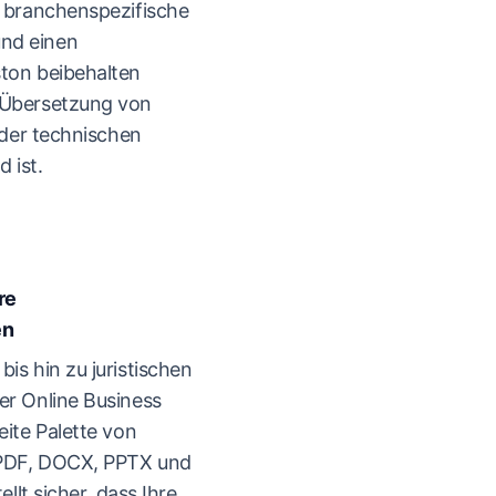
e branchenspezifische
nd einen
ston beibehalten
 Übersetzung von
 oder technischen
 ist.
re
en
is hin zu juristischen
er Online Business
eite Palette von
 PDF, DOCX, PPTX und
ellt sicher, dass Ihre