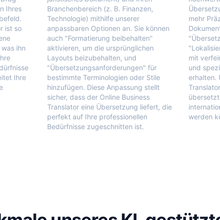
n Ihres
Branchenbereich (z. B. Finanzen,
Übersetzu
befeld.
Technologie) mithilfe unserer
mehr Präz
 ist so
anpassbaren Optionen an. Sie können
Dokumente
dene
auch "Formatierung beibehalten"
"Übersetz
 was ihn
aktivieren, um die ursprünglichen
"Lokalisi
Ihre
Layouts beizubehalten, und
mit verfe
ürfnisse
"Übersetzungsanforderungen" für
und spezi
tet Ihre
bestimmte Terminologien oder Stile
erhalten.
e
hinzufügen. Diese Anpassung stellt
Translator
sicher, dass der Online Business
übersetzt
Translator eine Übersetzung liefert, die
internati
perfekt auf Ihre professionellen
werden k
Bedürfnisse zugeschnitten ist.