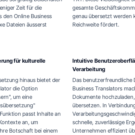
niger Zeit für die
gesamte Geschäftskommu
 den Online Business
genau übersetzt werden k
xe Dateien äusserst
Reichweite fördert.
rung für kulturelle
Intuitive Benutzeroberfl
Verarbeitung
setzung hinaus bietet der
Das benutzerfreundliche 
lator die Option
Business Translators mach
ern", um eine
Dokumente hochzuladen,
tsübersetzung"
übersetzen. In Verbindung
 Funktion passt Inhalte an
Verarbeitungsgeschwindigk
 Kontexte an, um
schnelle, zuverlässige Er
Ihre Botschaft bei einem
Unternehmen effizient üb