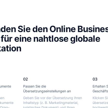
den Sie den Online Busine
 für eine nahtlose globale
ation
02
03
kumente
Passen Sie die
Erhalten S
Übersetzungseinstellungen an
Geschäft
hen
Geben Sie vor der Übersetzung Ihren
Klicken S
okumente
Inhaltstyp (z. B. Marketingmaterial,
übersetze
 Drag-
juristisches Dokument) und Ihren
hochwert