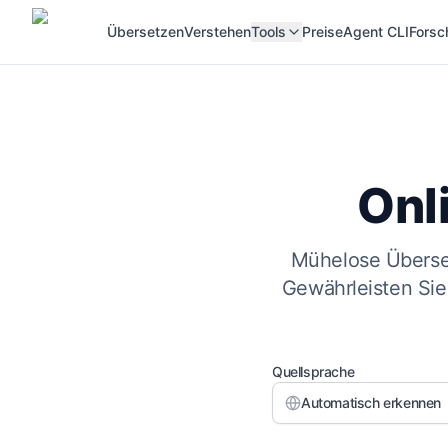
Übersetzen
Verstehen
Tools
Preise
Agent CLI
Forsc
Onl
Mühelose Überse
Gewährleisten Sie
Quellsprache
Automatisch erkennen