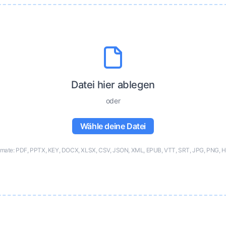
Datei hier ablegen
oder
Wähle deine Datei
ormate: PDF, PPTX, KEY, DOCX, XLSX, CSV, JSON, XML, EPUB, VTT, SRT, JPG, PNG, H