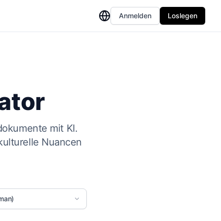
Anmelden
Loslegen
ator
okumente mit KI.
kulturelle Nuancen
rman)