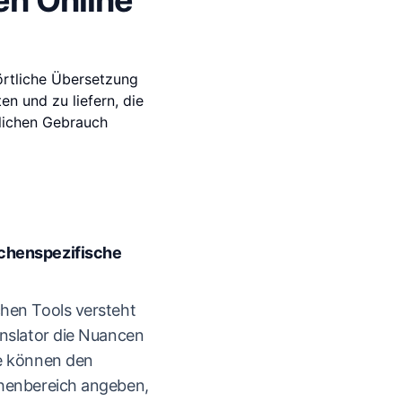
en Online
örtliche Übersetzung
n und zu liefern, die
tlichen Gebrauch
chenspezifische
hen Tools versteht
anslator die Nuancen
e können den
chenbereich angeben,