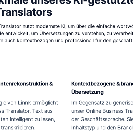
male unseres KI-gestützt
ranslators
Translator nutzt modernste KI, um über die einfache wortw
e entwickelt, um Übersetzungen zu verstehen, zu verarbeite
rn auch kontextbezogen und professionell für den geschäf
ntenrekonstruktion &
Kontextbezogene & bran
Übersetzung
gie von Linnk ermöglicht
Im Gegensatz zu generisc
s Translator, Text aus
unser Online Business Tr
n intelligent zu lesen,
der Geschäftssprache. Si
transkribieren.
Inhaltstyp und den Bran