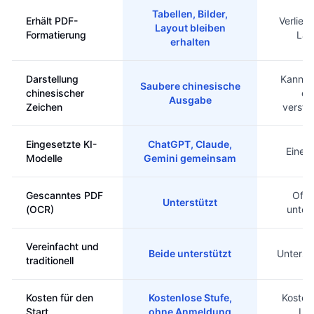
Tabellen, Bilder,
Erhält PDF-
Verliert
Layout bleiben
Formatierung
Lay
erhalten
Darstellung
Kann b
Saubere chinesische
chinesischer
od
Ausgabe
Zeichen
verst
Eingesetzte KI-
ChatGPT, Claude,
Eine 
Modelle
Gemini gemeinsam
Gescanntes PDF
Oft 
Unterstützt
(OCR)
unter
Vereinfacht und
Beide unterstützt
Untersc
traditionell
Kosten für den
Kostenlose Stufe,
Kosten
Start
ohne Anmeldung
Lim