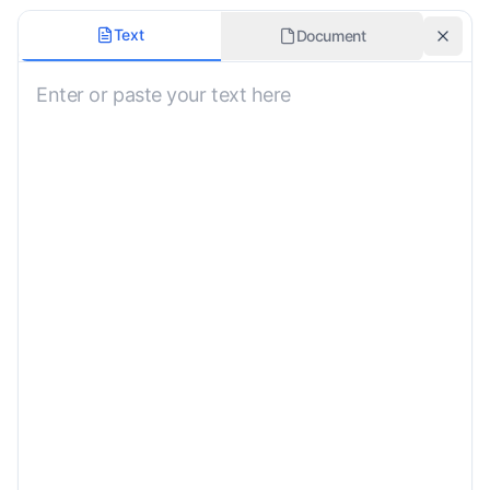
Dokumenttyp
Text
Document
Übersetzungszweck
Beglaubigte Übersetzung
Formatierungsstil
Besondere Anweisungen