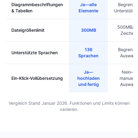
Diagrammbeschriftungen
Ja—alle
Begrenzt
& Tabellen
Elemente
Unterstütz
500MB/1
Dateigrößenlimit
300MB
Zeichen
136
Begrenzt
Unterstützte Sprachen
Sprachen
Auswahl
Ja—
Nein—
Ein-Klick-Vollübersetzung
hochladen
manuelle
und fertig
Auswahl
Vergleich Stand Januar 2026. Funktionen und Limits können
variieren.