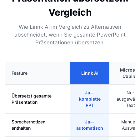
Vergleich
Wie Linnk AI im Vergleich zu Alternativen
abschneidet, wenn Sie gesamte PowerPoint
Präsentationen übersetzen.
Microsof
Feature
Linnk AI
Copilot
Ja—
Nur
Übersetzt gesamte
komplette
ausgewählt
Präsentation
PPT
Text
Sprechernotizen
Ja—
Manuelle
enthalten
automatisch
Auswahl