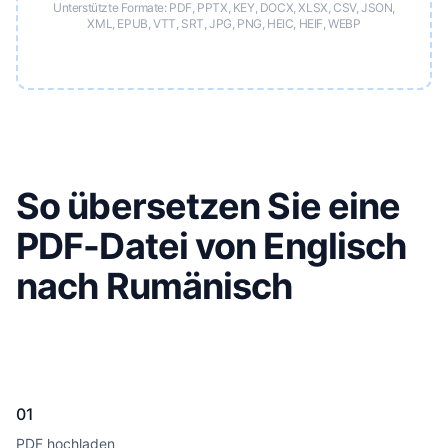
Unterstützte Formate: PDF, PPTX, KEY, DOCX, XLSX, CSV, JSON,
XML, EPUB, VTT, SRT, JPG, PNG, HEIC, HEIF, WEBP
So übersetzen Sie eine
PDF-Datei von Englisch
nach Rumänisch
01
PDF hochladen