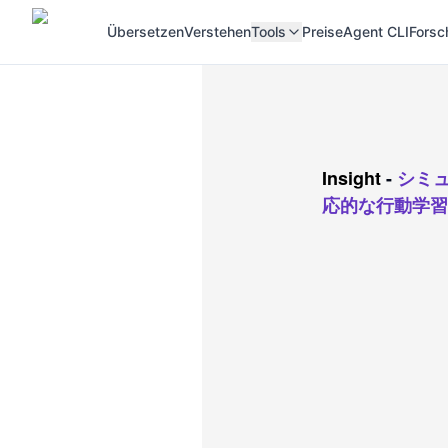
Übersetzen
Verstehen
Tools
Preise
Agent CLI
Forsc
Insight
-
シミ
応的な行動学習