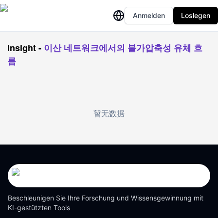
Anmelden
Loslegen
Insight
-
이산 네트워크에서의 불가압축성 유체 흐
름
暂无数据
Beschleunigen Sie Ihre Forschung und Wissensgewinnung mit
KI-gestützten Tools