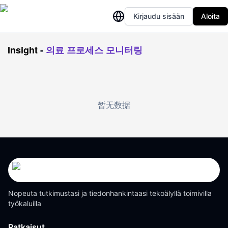
Kirjaudu sisään
Aloita
Insight
-
의료 프로세스 모니터링
暂无数据
Nopeuta tutkimustasi ja tiedonhankintaasi tekoälyllä toimivilla
työkaluilla
Ratkaisut