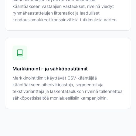
kääntääkseen vastaajien vastaukset, riveinä viedyt
ryhmähaastattelujen litteraatiot ja laadulliset
koodauslomakkeet kansainvälisiä tutkimuksia varten.
Markkinointi- ja sähköpostitiimit
Markkinointitiimit käyttävät CSV-kääntäjää
kääntääkseen aiherivikirjastoja, segmentoituja
tekstivariantteja ja laskentataulukon riveinä tallennettua
sähköpostisisältöä monialueellisiin kampanjoihin.