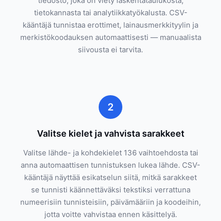
tiedosto, joka on viety laskentataulukosta,
tietokannasta tai analytiikkatyökalusta. CSV-
kääntäjä tunnistaa erottimet, lainausmerkkityylin ja
merkistökoodauksen automaattisesti — manuaalista
siivousta ei tarvita.
2
Valitse kielet ja vahvista sarakkeet
Valitse lähde- ja kohdekielet 136 vaihtoehdosta tai
anna automaattisen tunnistuksen lukea lähde. CSV-
kääntäjä näyttää esikatselun siitä, mitkä sarakkeet
se tunnisti käännettäväksi tekstiksi verrattuna
numeerisiin tunnisteisiin, päivämääriin ja koodeihin,
jotta voitte vahvistaa ennen käsittelyä.