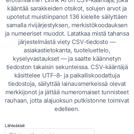
erottimianne? Linnk AI on CSV-kääntäjä, joka
kääntää sarakkeiden otsikot, solujen arvot ja
upotetut muistiinpanot 136 kielelle säilyttäen
samalla rivijärjestyksen, merkistökoodauksen
ja numeeriset muodot. Latatkaa mistä tahansa
järjestelmästä viety CSV-tiedosto —
asiakastietokanta, tuoteluettelo,
kyselyvastaukset — ja saatte käännetyn
tiedoston takaisin sekunteissa. CSV-kääntäjä
käsittelee UTF-8- ja paikalliskoodattuja
tiedostoja, säilyttää lainausmerkeissä olevat
merkkijonot ja jättää numeromaiset tunnisteet
rauhaan, jotta alajuoksun putkistonne toimivat
edelleen.
Lähteäkieli