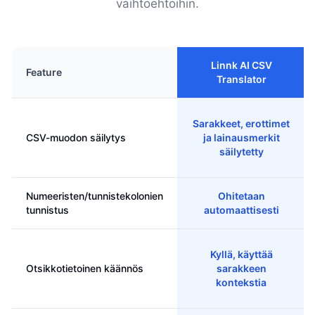
vaihtoehtoihin.
Linnk AI CSV
Feature
Translator
Sarakkeet, erottimet
CSV-muodon säilytys
ja lainausmerkit
säilytetty
Numeeristen/tunnistekolonien
Ohitetaan
tunnistus
automaattisesti
Kyllä, käyttää
Otsikkotietoinen käännös
sarakkeen
kontekstia