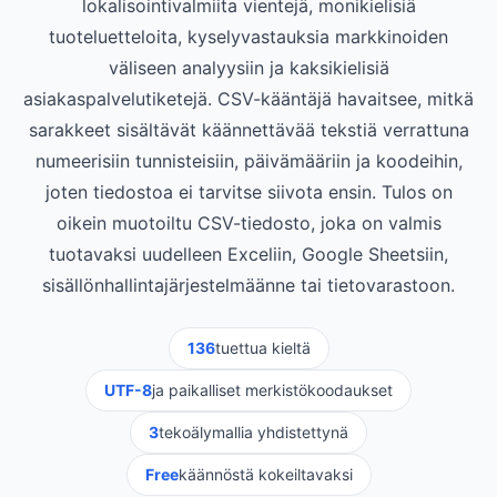
lokalisointivalmiita vientejä, monikielisiä
tuoteluetteloita, kyselyvastauksia markkinoiden
väliseen analyysiin ja kaksikielisiä
asiakaspalvelutiketejä. CSV-kääntäjä havaitsee, mitkä
sarakkeet sisältävät käännettävää tekstiä verrattuna
numeerisiin tunnisteisiin, päivämääriin ja koodeihin,
joten tiedostoa ei tarvitse siivota ensin. Tulos on
oikein muotoiltu CSV-tiedosto, joka on valmis
tuotavaksi uudelleen Exceliin, Google Sheetsiin,
sisällönhallintajärjestelmäänne tai tietovarastoon.
136
tuettua kieltä
UTF-8
ja paikalliset merkistökoodaukset
3
tekoälymallia yhdistettynä
Free
käännöstä kokeiltavaksi