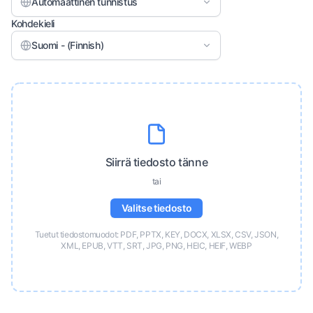
Automaattinen tunnistus
Kohdekieli
Suomi - (Finnish)
Siirrä tiedosto tänne
tai
Valitse tiedosto
Tuetut tiedostomuodot: PDF, PPTX, KEY, DOCX, XLSX, CSV, JSON,
XML, EPUB, VTT, SRT, JPG, PNG, HEIC, HEIF, WEBP