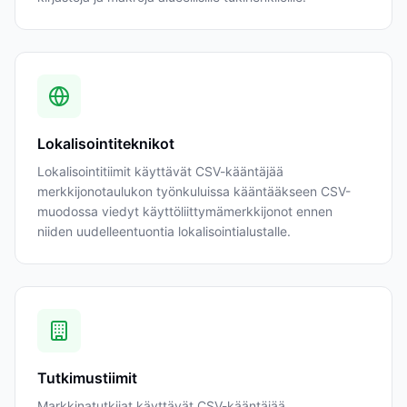
Lokalisointiteknikot
Lokalisointitiimit käyttävät CSV-kääntäjää
merkkijonotaulukon työnkuluissa kääntääkseen CSV-
muodossa viedyt käyttöliittymämerkkijonot ennen
niiden uudelleentuontia lokalisointialustalle.
Tutkimustiimit
Markkinatutkijat käyttävät CSV-kääntäjää