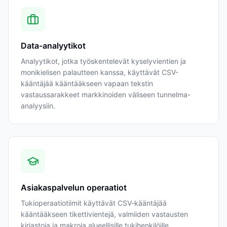
Data-analyytikot
Analyytikot, jotka työskentelevät kyselyvientien ja
monikielisen palautteen kanssa, käyttävät CSV-
kääntäjää kääntääkseen vapaan tekstin
vastaussarakkeet markkinoiden väliseen tunnelma-
analyysiin.
Asiakaspalvelun operaatiot
Tukioperaatiotiimit käyttävät CSV-kääntäjää
kääntääkseen tikettivientejä, valmiiden vastausten
kirjastoja ja makroja alueellisille tukihenkilöille.