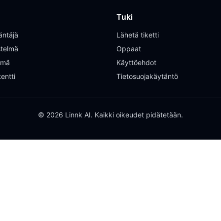
Tuki
äntäjä
Lähetä tiketti
istelmä
Oppaat
elmä
Käyttöehdot
entti
Tietosuojakäytäntö
© 2026 Linnk AI. Kaikki oikeudet pidätetään.