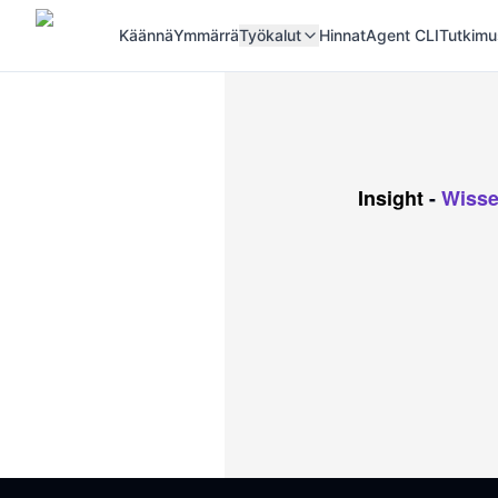
Käännä
Ymmärrä
Työkalut
Hinnat
Agent CLI
Tutkimu
Insight
-
Wisse