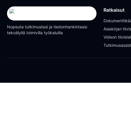
Ratkaisut
Dokumenttikä
Nopeuta tutkimustasi ja tiedonhankintaasi
Asiakirjan tiiv
tekoälyllä toimivilla työkaluilla
Videon tiivist
Tutkimusassist