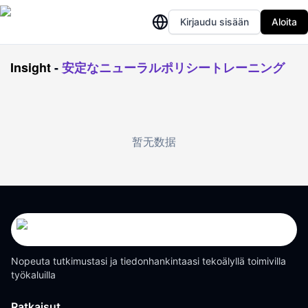
Kirjaudu sisään
Aloita
Insight
-
安定なニューラルポリシートレーニング
暂无数据
Nopeuta tutkimustasi ja tiedonhankintaasi tekoälyllä toimivilla
työkaluilla
Ratkaisut