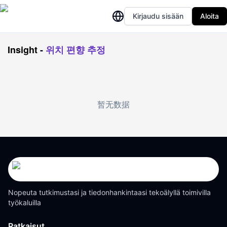
Kirjaudu sisään
Aloita
Insight
-
위치 편향 추정
暂无数据
Nopeuta tutkimustasi ja tiedonhankintaasi tekoälyllä toimivilla
työkaluilla
Ratkaisut