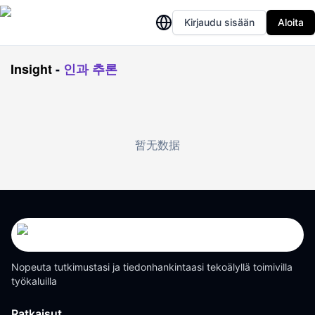
Kirjaudu sisään
Aloita
Insight
-
인과 추론
暂无数据
Nopeuta tutkimustasi ja tiedonhankintaasi tekoälyllä toimivilla
työkaluilla
Ratkaisut