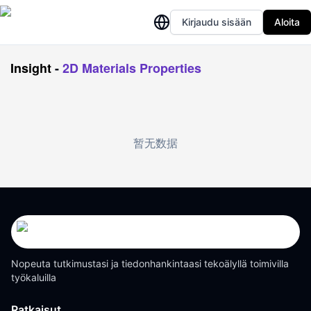
Kirjaudu sisään
Aloita
Insight
-
2D Materials Properties
暂无数据
Nopeuta tutkimustasi ja tiedonhankintaasi tekoälyllä toimivilla
työkaluilla
Ratkaisut