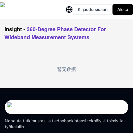
Kirjaudu sisään
Aloita
Insight
-
360-Degree Phase Detector For
Wideband Measurement Systems
暂无数据
Nopeuta tutkimustasi ja tiedonhankintaasi tekoälyllä toimivilla
työkaluilla