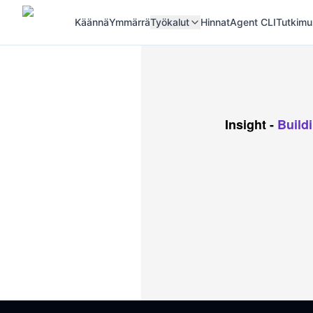
Käännä
Ymmärrä
Työkalut
Hinnat
Agent CLI
Tutkimu
Insight
-
Buildi