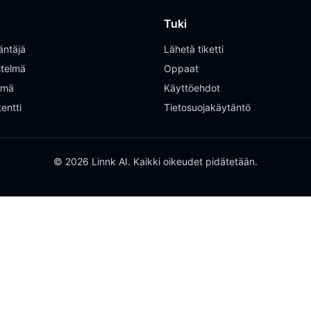
Tuki
äntäjä
Lähetä tiketti
istelmä
Oppaat
elmä
Käyttöehdot
entti
Tietosuojakäytäntö
© 2026 Linnk AI. Kaikki oikeudet pidätetään.