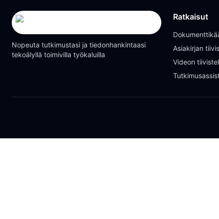
Ratkaisut
Dokumenttikä
Nopeuta tutkimustasi ja tiedonhankintaasi
Asiakirjan tiiv
tekoälyllä toimivilla työkaluilla
Videon tiivist
Tutkimusassist