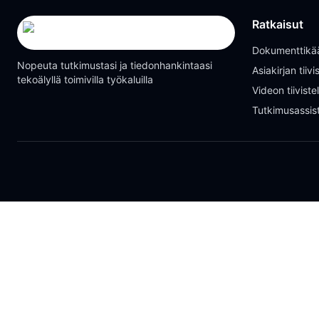
Ratkaisut
Dokumenttikä
Nopeuta tutkimustasi ja tiedonhankintaasi
Asiakirjan tiiv
tekoälyllä toimivilla työkaluilla
Videon tiivist
Tutkimusassist