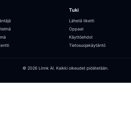
Tuki
äntäjä
Lähetä tiketti
istelmä
Oppaat
elmä
Käyttöehdot
entti
Tietosuojakäytäntö
© 2026 Linnk AI. Kaikki oikeudet pidätetään.