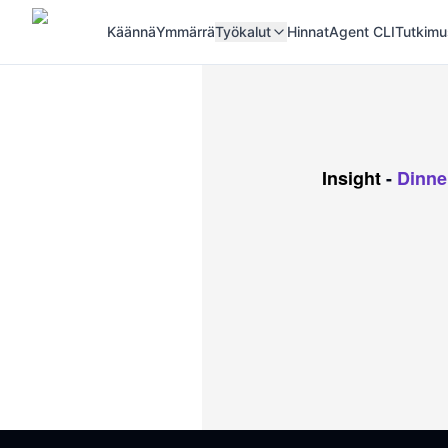
Käännä
Ymmärrä
Työkalut
Hinnat
Agent CLI
Tutkimu
Insight
-
Dinne