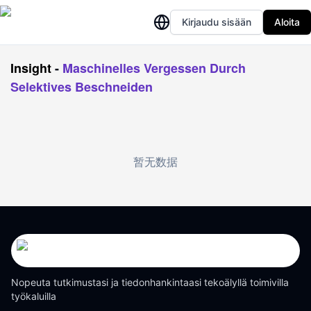
Kirjaudu sisään
Aloita
Insight
-
Maschinelles Vergessen Durch
Selektives Beschneiden
暂无数据
Nopeuta tutkimustasi ja tiedonhankintaasi tekoälyllä toimivilla
työkaluilla