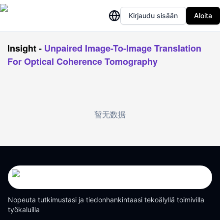
Kirjaudu sisään
Aloita
Insight
-
Unpaired Image-To-Image Translation
For Optical Coherence Tomography
暂无数据
Nopeuta tutkimustasi ja tiedonhankintaasi tekoälyllä toimivilla
työkaluilla