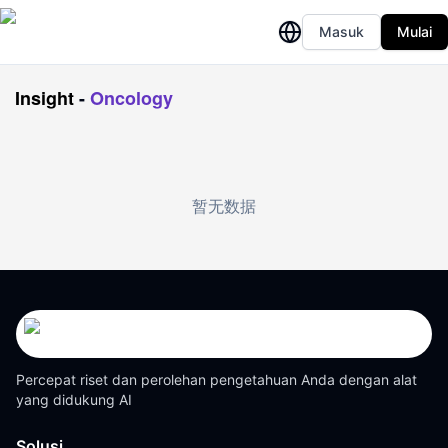
Masuk
Mulai
Insight
-
Oncology
暂无数据
Percepat riset dan perolehan pengetahuan Anda dengan alat
yang didukung AI
Solusi