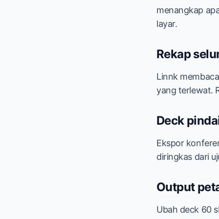
menangkap apa y
layar.
Rekap selu
Linnk membaca 
yang terlewat. 
Deck pinda
Ekspor konfere
diringkas dari u
Output peta
Ubah deck 60 sl