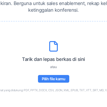
pikiran. Berguna untuk sales enablement, rekap ke
ketinggalan konferensi.
Tarik dan lepas berkas di sini
atau
Pilih file kamu
mat yang didukung: PDF, PPTX, DOCX, CSV, JSON, XML, EPUB, TXT, VTT, SRT, MD, 