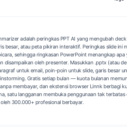
marizer adalah peringkas PPT AI yang mengubah deck 
is besar, atau peta pikiran interaktif. Peringkas slide in
icara, sehingga ringkasan PowerPoint menangkap apa y
 disampaikan oleh presenter. Masukkan .pptx (atau dec
aragraf untuk email, poin-poin untuk slide, garis besar un
rainstorming. Gratis setiap bulan — kuota bulanan mem
anpa membayar, dan ekstensi browser Linnk berbagi k
na, satu langganan membuka penggunaan tak terbatas d
 oleh 300.000+ profesional berbayar.