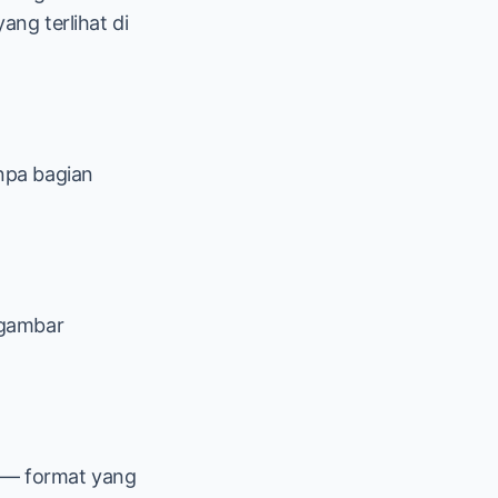
ng terlihat di
npa bagian
-gambar
ik — format yang