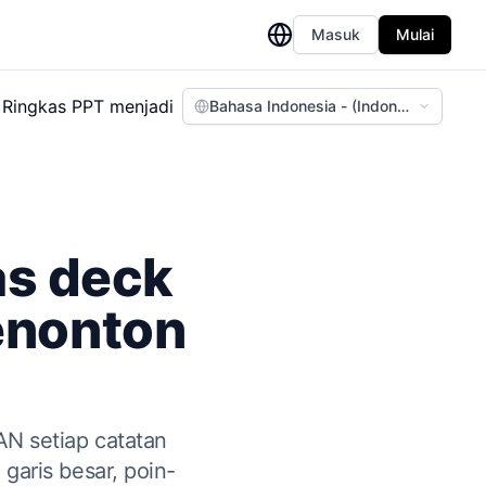
Masuk
Mulai
Ringkas PPT menjadi
Bahasa Indonesia - (Indonesian)
as deck
enonton
N setiap catatan
garis besar, poin-