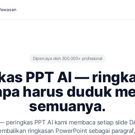
 Wawasan
Dipercaya oleh 300.000+ profesional
kas PPT AI — ringk
npa harus duduk m
semuanya.
— peringkas PPT AI kami membaca setiap slide DA
balikan ringkasan PowerPoint sebagai paragraf, 