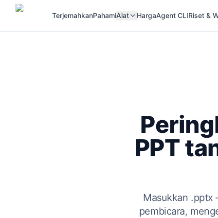
Terjemahkan
Pahami
Alat
Harga
Agent CLI
Riset &
Pering
PPT ta
Masukkan .pptx 
pembicara, mengem