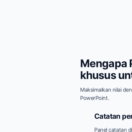
Mengapa P
khusus unt
Maksimalkan nilai den
PowerPoint.
Catatan pe
Panel catatan d