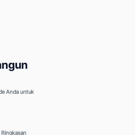
angun
ide Anda untuk
. Ringkasan