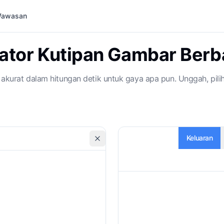
 Wawasan
ator Kutipan Gambar Berba
akurat dalam hitungan detik untuk gaya apa pun. Unggah, pili
Keluaran