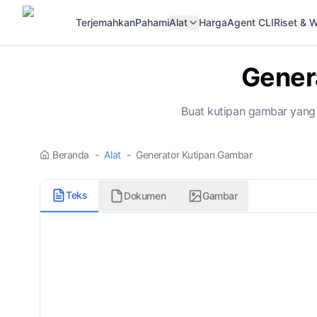
Terjemahkan
Pahami
Alat
Harga
Agent CLI
Riset &
Gener
Buat kutipan gambar yang 
Beranda
-
Alat
-
Generator Kutipan Gambar
Teks
Dokumen
Gambar