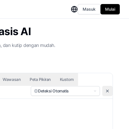
Masuk
Mulai
sis AI
h, dan kutip dengan mudah.
Wawasan
Peta Pikiran
Kustom
Deteksi Otomatis