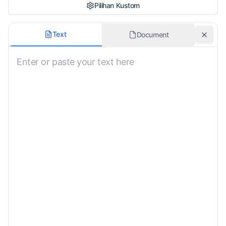
Pilihan Kustom
Formalitas
Text
Document
Netral
Domain/Bidang
Umum
Pertahankan Pemformatan
Glosarium atau Terminologi
Instruksi Khusus