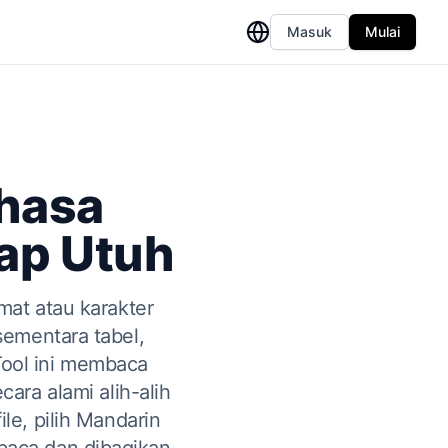
Masuk
Mulai
hasa
tap Utuh
at atau karakter
ementara tabel,
Tool ini membaca
ara alami alih-alih
e, pilih Mandarin