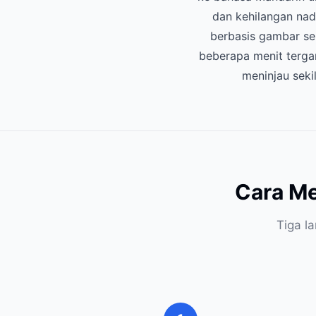
dan kehilangan na
berbasis gambar se
beberapa menit terg
meninjau seki
Cara M
Tiga l