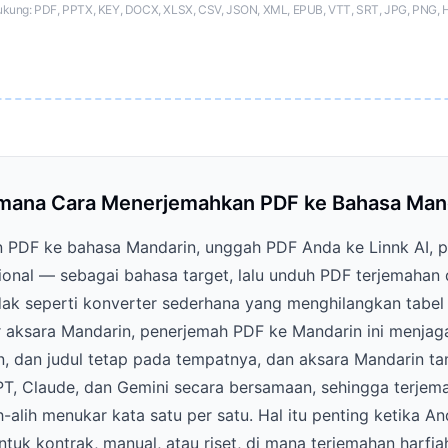
ukung: PDF, PPTX, KEY, DOCX, XLSX, CSV, JSON, XML, EPUB, VTT, SRT, JPG, PNG, 
mana Cara Menerjemahkan PDF ke Bahasa Man
PDF ke bahasa Mandarin, unggah PDF Anda ke Linnk AI, 
ional — sebagai bahasa target, lalu unduh PDF terjemahan 
idak seperti konverter sederhana yang menghilangkan tabe
aksara Mandarin, penerjemah PDF ke Mandarin ini menjaga
n, dan judul tetap pada tempatnya, dan aksara Mandarin tam
PT, Claude, dan Gemini secara bersamaan, sehingga terje
h-alih menukar kata satu per satu. Hal itu penting ketika
tuk kontrak, manual, atau riset, di mana terjemahan harfia