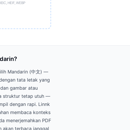
HEIC, HEIF, WEBP
darin?
pilih Mandarin (中文) —
dengan tata letak yang
l dan gambar atau
 struktur tetap utuh —
pil dengan rapi. Linnk
mahan membaca konteks
 Anda menerjemahkan PDF
h akan terbaca janggal