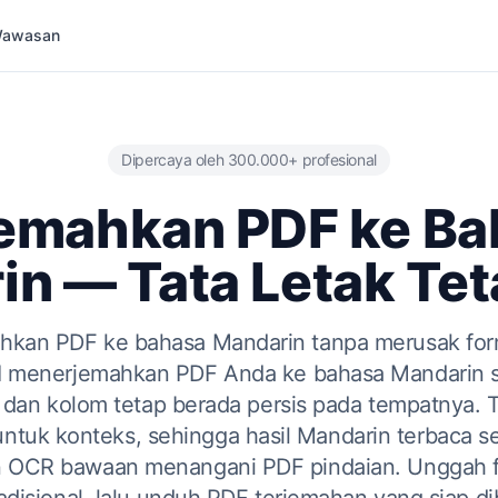
 Wawasan
Dipercaya oleh 300.000+ profesional
jemahkan PDF ke Ba
n — Tata Letak Te
hkan PDF ke bahasa Mandarin tanpa merusak form
AI menerjemahkan PDF Anda ke bahasa Mandarin s
 dan kolom tetap berada persis pada tempatnya. 
tuk konteks, sehingga hasil Mandarin terbaca sec
an OCR bawaan menangani PDF pindaian. Unggah fil