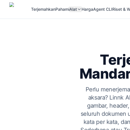
Terjemahkan
Pahami
Alat
Harga
Agent CLI
Riset &
Ter
Mandari
Perlu menerjema
aksara? Linnk 
gambar, header,
seluruh dokumen un
kata per kata, d