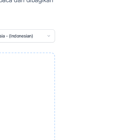
ibaca dan dibagikan
ia - (Indonesian)