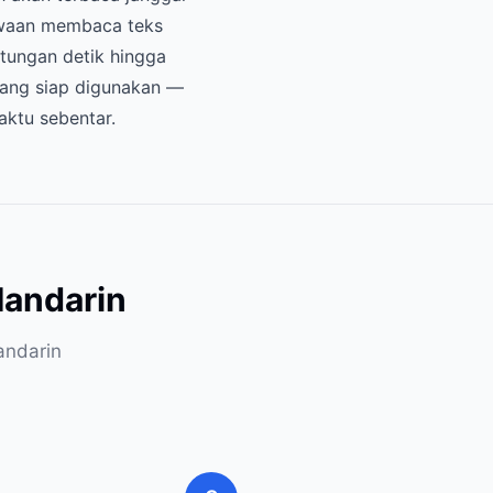
awaan membaca teks
tungan detik hingga
ang siap digunakan —
aktu sebentar.
andarin
andarin