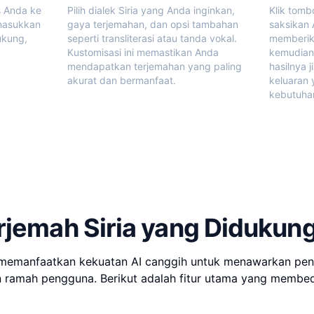
s Anda ke
Pilih dialek Siria yang Anda inginkan,
Klik tomb
masukkan
gaya terjemahan, dan opsi tambahan
saksikan 
ukung,
seperti transliterasi atau tanda vokal.
memberik
Kustomisasi ini memastikan Anda
kemudian
mendapatkan terjemahan yang paling
hasilnya 
akurat dan bermanfaat.
keluaran
kebutuha
rjemah Siria yang Didukun
 memanfaatkan kekuatan AI canggih untuk menawarkan pe
 ramah pengguna. Berikut adalah fitur utama yang membed