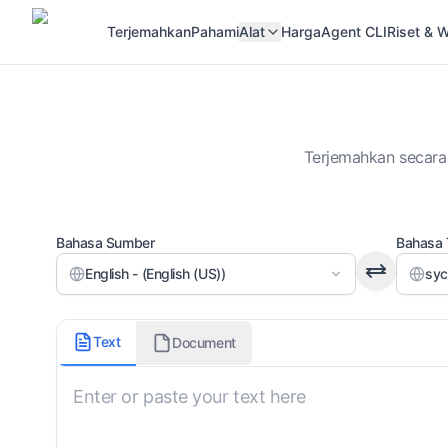
Terjemahkan
Pahami
Alat
Harga
Agent CLI
Riset &
Terjemahkan secara 
Bahasa Sumber
Bahasa 
English - (English (US))
syc
Dialek
Text
Document
Suryani Klasik
Sertakan Tanda Vokal