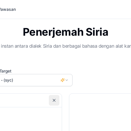
 Wawasan
Penerjemah Siria
instan antara dialek Siria dan berbagai bahasa dengan alat ka
Target
 - (syc)
Sertakan Transliterasi
G
Persyaratan Khusus