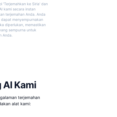
ol 'Terjemahkan ke Siria' dan
AI kami secara instan
an terjemahan Anda. Anda
 dapat menyempurnakan
jika diperlukan, memastikan
 yang sempurna untuk
n Anda.
g AI Kami
ngalaman terjemahan
akan alat kami: