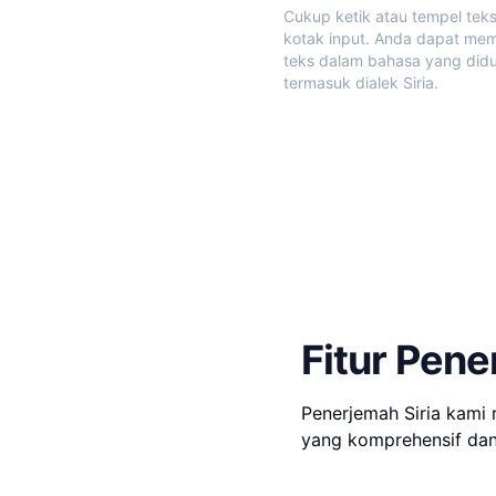
Cukup ketik atau tempel tek
kotak input. Anda dapat me
teks dalam bahasa yang did
termasuk dialek Siria.
Fitur Pene
Penerjemah Siria kami
yang komprehensif dan