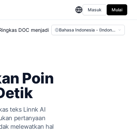
Masuk
Mulai
Ringkas DOC menjadi
Bahasa Indonesia - (Indonesian)
kan Poin
Detik
as teks Linnk AI
ukan pertanyaan
idak melewatkan hal