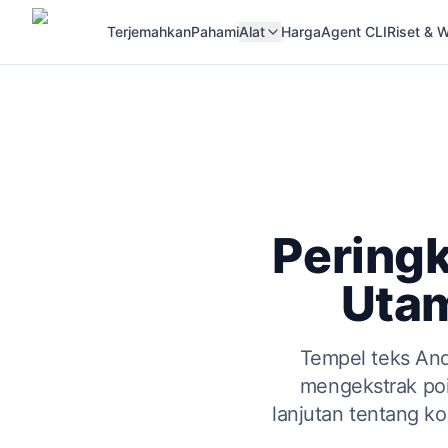
Terjemahkan
Pahami
Alat
Harga
Agent CLI
Riset &
Peringk
Utam
Tempel teks And
mengekstrak po
lanjutan tentang k