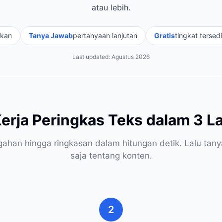
atau lebih.
gkan
Tanya Jawab
pertanyaan lanjutan
Gratis
tingkat tersed
Last updated:
Agustus 2026
erja Peringkas Teks dalam 3 
gahan hingga ringkasan dalam hitungan detik. Lalu tan
saja tentang konten.
2