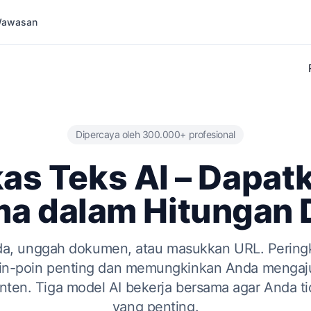
 Wawasan
Dipercaya oleh 300.000+ profesional
as Teks AI – Dapat
a dalam Hitungan 
a, unggah dokumen, atau masukkan URL. Peringk
in-poin penting dan memungkinkan Anda mengaj
onten. Tiga model AI bekerja bersama agar Anda t
yang penting.