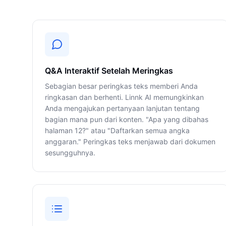
Q&A Interaktif Setelah Meringkas
Sebagian besar peringkas teks memberi Anda
ringkasan dan berhenti. Linnk AI memungkinkan
Anda mengajukan pertanyaan lanjutan tentang
bagian mana pun dari konten. "Apa yang dibahas
halaman 12?" atau "Daftarkan semua angka
anggaran." Peringkas teks menjawab dari dokumen
sesungguhnya.