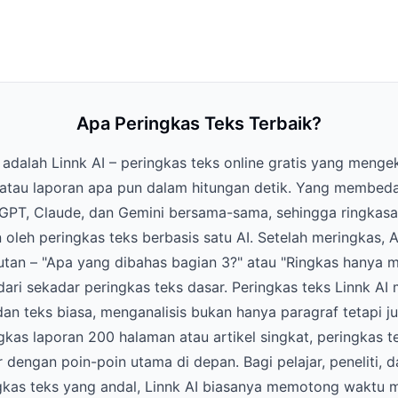
Apa Peringkas Teks Terbaik?
 adalah Linnk AI – peringkas teks online gratis yang meng
, atau laporan apa pun dalam hitungan detik. Yang membedak
GPT, Claude, dan Gemini bersama-sama, sehingga ringkas
 oleh peringkas teks berbasis satu AI. Setelah meringkas
utan – "Apa yang dibahas bagian 3?" atau "Ringkas hanya 
dari sekadar peringkas teks dasar. Peringkas teks Linnk AI
an teks biasa, menganalisis bukan hanya paragraf tetapi ju
kas laporan 200 halaman atau artikel singkat, peringkas t
r dengan poin-poin utama di depan. Bagi pelajar, peneliti, 
kas teks yang andal, Linnk AI biasanya memotong waktu