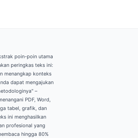
ekstrak poin-poin utama
an peringkas teks ini:
an menangkap konteks
, Anda dapat mengajukan
metodologinya" –
 menangani PDF, Word,
ga tabel, grafik, dan
eks ini menghasilkan
dan profesional yang
 membaca hingga 80%