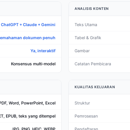
ANALISIS KONTEN
ChatGPT + Claude + Gemini
Teks Utama
emahaman dokumen penuh
Tabel & Grafik
Ya, interaktif
Gambar
Konsensus multi-model
Catatan Pembicara
KUALITAS KELUARAN
PDF, Word, PowerPoint, Excel
Struktur
T, EPUB, teks yang ditempel
Pemrosesan
JPG, PNG, HEIC, WEBP
Pendaftaran