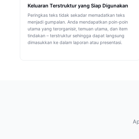
Keluaran Terstruktur yang Siap Digunakan
Peringkas teks tidak sekadar memadatkan teks
menjadi gumpalan. Anda mendapatkan poin-poin
utama yang terorganisir, temuan utama, dan item
tindakan – terstruktur sehingga dapat langsung
dimasukkan ke dalam laporan atau presentasi.
Ap