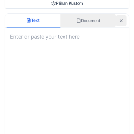
Pilihan Kustom
Gaya Terjemahan
Text
Document
Pertahankan Format
Dialek
Informasi Konteks
Persyaratan Khusus