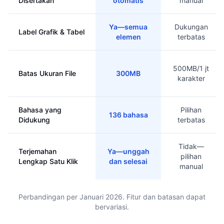
Disertakan
otomatis
manual
Ya—semua
Dukungan
Label Grafik & Tabel
elemen
terbatas
500MB/1 jt
Batas Ukuran File
300MB
karakter
Bahasa yang
Pilihan
136 bahasa
Didukung
terbatas
Tidak—
Terjemahan
Ya—unggah
pilihan
Lengkap Satu Klik
dan selesai
manual
Perbandingan per Januari 2026. Fitur dan batasan dapat
bervariasi.