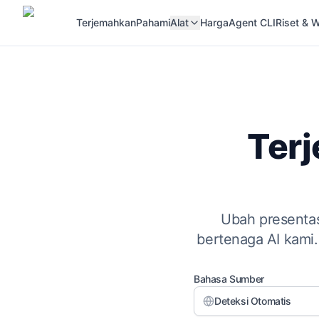
Terjemahkan
Pahami
Alat
Harga
Agent CLI
Riset &
Ter
Ubah presentas
bertenaga AI kami
Bahasa Sumber
Deteksi Otomatis