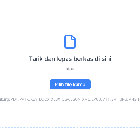
Tarik dan lepas berkas di sini
atau
Pilih file kamu
ukung: PDF, PPTX, KEY, DOCX, XLSX, CSV, JSON, XML, EPUB, VTT, SRT, JPG, PNG, 