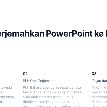
rjemahkan PowerPoint ke
02
03
a
Pilih Opsi Terjemahan
Tinjau d
int Anda
Pilih Bahasa Spanyol sebagai bahasa
AI kami 
dah
target Anda. Anda juga dapat memilih
presenta
emilihnya
slide atau elemen tertentu untuk
pemformat
mi
diterjemahkan jika Anda tidak
diterjema
memerlukan seluruh presentasi untuk
diperluka