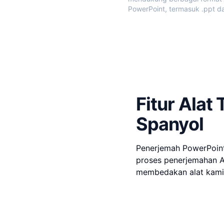
PowerPoint, termasuk .ppt da
Fitur Ala
Spanyol
Penerjemah PowerPoint
proses penerjemahan An
membedakan alat kami