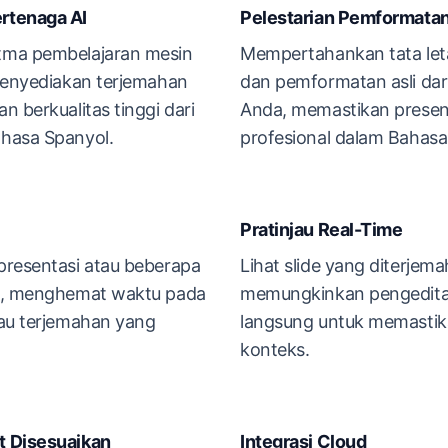
rtenaga AI
Pelestarian Pemformata
tma pembelajaran mesin
Mempertahankan tata leta
 menyediakan terjemahan
dan pemformatan asli dari
n berkualitas tinggi dari
Anda, memastikan present
hasa Spanyol.
profesional dalam Bahasa
Pratinjau Real-Time
presentasi atau beberapa
Lihat slide yang diterjema
an, menghemat waktu pada
memungkinkan pengedita
tau terjemahan yang
langsung untuk memastik
konteks.
t Disesuaikan
Integrasi Cloud