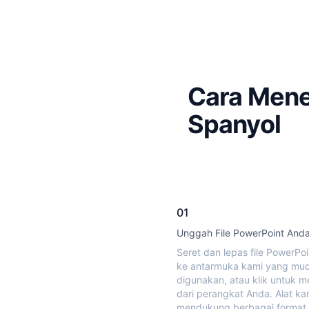
Cara Mene
Spanyol
01
Unggah File PowerPoint And
Seret dan lepas file PowerPo
ke antarmuka kami yang mu
digunakan, atau klik untuk m
dari perangkat Anda. Alat ka
mendukung berbagai format