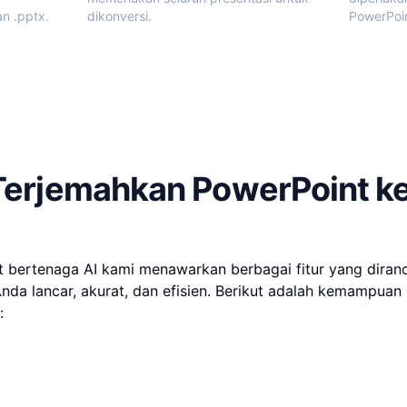
n .pptx.
dikonversi.
PowerPoi
t Terjemahkan PowerPoint k
 bertenaga AI kami menawarkan berbagai fitur yang dira
da lancar, akurat, dan efisien. Berikut adalah kemampuan
: