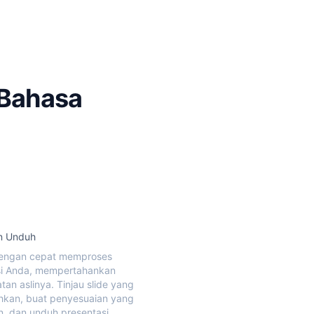
 Bahasa
an Unduh
dengan cepat memproses
si Anda, mempertahankan
an aslinya. Tinjau slide yang
hkan, buat penyesuaian yang
n, dan unduh presentasi