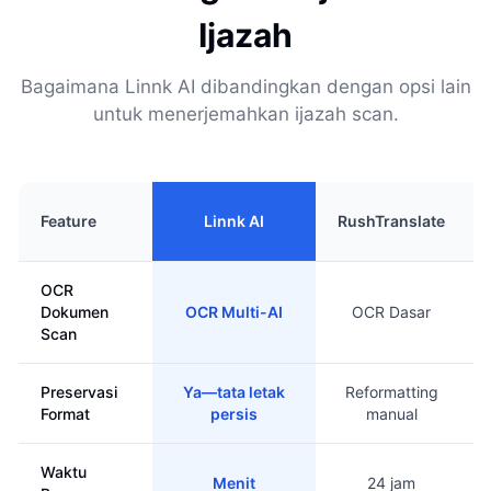
Ijazah
Bagaimana Linnk AI dibandingkan dengan opsi lain
untuk menerjemahkan ijazah scan.
Feature
Linnk AI
RushTranslate
OCR
Dokumen
OCR Multi-AI
OCR Dasar
Scan
Preservasi
Ya—tata letak
Reformatting
Format
persis
manual
Waktu
Menit
24 jam