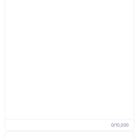
Dialek
Tidak Spesifik
Sertakan Transliterasi
Persyaratan Khusus
0
/
10,000