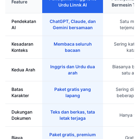
Feature
Urdu Linnk AI
Bermesin Tu
Pendekatan
ChatGPT, Claude, dan
Satu mes
AI
Gemini bersamaan
terjemah
Kesadaran
Membaca seluruh
Sering kata
Konteks
bacaan
kata
Inggris dan Urdu dua
Biasanya ber
Kedua Arah
arah
satu ara
Batas
Paket gratis yang
Sering diba
Karakter
lapang
beberapa r
Dukungan
Teks dan berkas, tata
Hanya te
Dokumen
letak terjaga
Paket gratis, premium
Biaya
Gratis