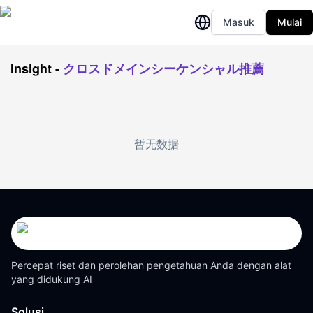
Masuk
Mulai
Insight
-
クロスドメインシーケンシャル推薦
暂无数据
Percepat riset dan perolehan pengetahuan Anda dengan alat
yang didukung AI
Solusi