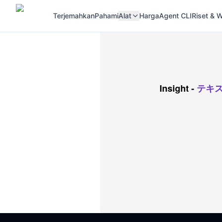
Terjemahkan
Pahami
Alat
Harga
Agent CLI
Riset &
Insight
-
テキ