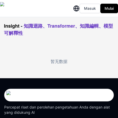
Masuk
Mulai
Insight
-
知識迴路、Transformer、知識編輯、模型
可解釋性
暂无数据
Percepat riset dan perolehan pengetahuan Anda dengan alat
yang didukung AI