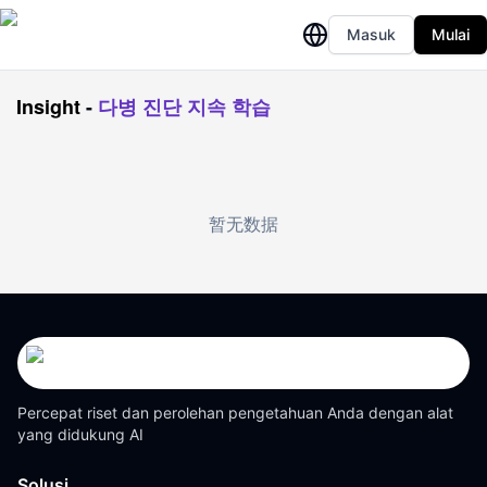
Masuk
Mulai
Insight
-
다병 진단 지속 학습
暂无数据
Percepat riset dan perolehan pengetahuan Anda dengan alat
yang didukung AI
Solusi