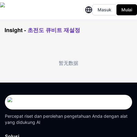
Masuk
Mulai
Insight
-
초전도 큐비트 재설정
暂无数据
Percepat riset dan perolehan pengetahuan Anda dengan alat
yang didukung AI
Solusi