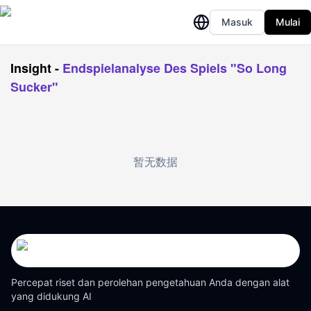
Masuk
Mulai
Insight
-
Endspielanalyse Des Spiels "So Long
Sucker"
暂无数据
Percepat riset dan perolehan pengetahuan Anda dengan alat
yang didukung AI