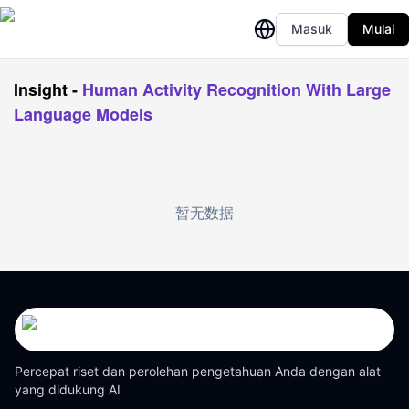
Masuk
Mulai
Insight
-
Human Activity Recognition With Large
Language Models
暂无数据
Percepat riset dan perolehan pengetahuan Anda dengan alat
yang didukung AI