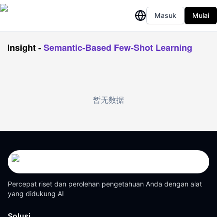
Masuk
Mulai
Insight
-
Semantic-Based Few-Shot Learning
暂无数据
Percepat riset dan perolehan pengetahuan Anda dengan alat
yang didukung AI
Solusi