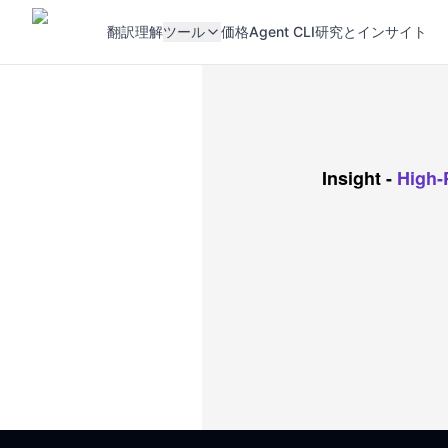
翻訳
理解
ツール
価格
Agent CLI
研究とインサイト
Insight
-
High-