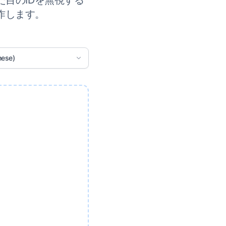
目のIDを無視する
作します。
ese)