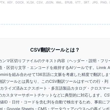
X、KEY、DOCX、XLSX、CSV、JSON、XML、EPUB、VTT、SRT、JPG、PNG、H
CSV翻訳ツールとは？
、カンマ区切りファイルのテキスト内容（ヘッダー・説明・フリ
・区切り文字・エンコードを維持するAIツールです。Linnk A
de・Geminiを組み合わせて136言語に文脈を考慮した精度で翻訳
翻訳ツールとは異なり、このCSV翻訳ツールはすべての行・列
カライズ済みエクスポート・多言語製品カタログ・クロスマー
のカスタマーサポートチケットなどに典型的に対応します。CS
値ID・日付・コードを含む列を自動で検出するため、事前に
el・Google Sheets・CMS・データウェアハウスへの再イ