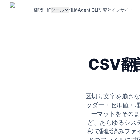
翻訳
理解
ツール
価格
Agent CLI
研究とインサイト
CSV翻
区切り文字を崩さない
ッダー・セル値・埋
ーマットをそのま
ど、あらゆるシス
秒で翻訳済みファイ