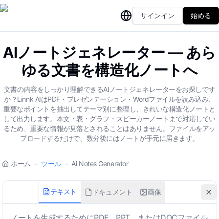
サインイン
始める
AIノートジェネレーター — あら
ゆる文書を構造化ノートへ
文書の内容をしっかり理解できるAIノートジェネレーターをお探しです
か？Linnk AIはPDF・プレゼンテーション・Wordファイルを読み込み、
重要なポイントを抽出してテーマ別に整理し、きれいな構造化ノートと
して出力します。本文・表・グラフ・スピーカーノートまで対応してい
るため、重要な情報が見落とされることはありません。ファイルをアッ
プロードするだけで、数分後にはノートが手元に届きます。
ホーム
-
ツール
-
Ai Notes Generator
テキスト
ドキュメント
画像