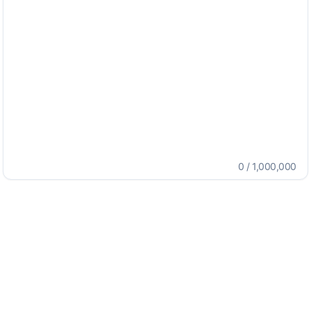
0
/
1,000,000
出力
インサイト
マインドマップ
カスタム
English - (English (US))