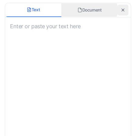
翻訳スタイル
Text
Document
Not Specified
発音ガイドを含める
方言
Not Specified
文化的文脈を含める
カスタム要件