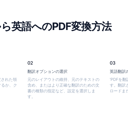
ら英語へのPDF変換方法
02
03
翻訳オプションの選択
英語翻訳
定された領
元のレイアウトの維持、元のテキストの
'PDFを
するか、ク
含め、またはより正確な翻訳のための文
す。翻訳
。
書の種類の指定など、設定を選択しま
ロードま
す。