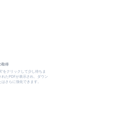
の取得
翻訳'をクリックして少し待ちま
されたPDFが表示され、ダウン
たはさらに強化できます。