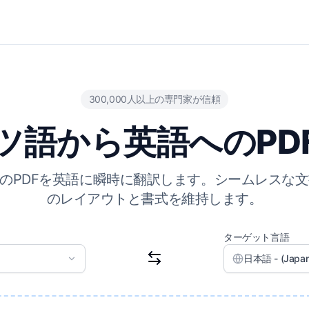
300,000人以上の専門家が信頼
ツ語から英語へのPD
語のPDFを英語に瞬時に翻訳します。シームレスな
のレイアウトと書式を維持します。
ターゲット言語
日本語 - (Japan