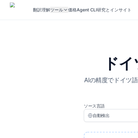
翻訳
理解
ツール
価格
Agent CLI
研究とインサイト
ドイ
AIの精度でドイツ
ソース言語
自動検出