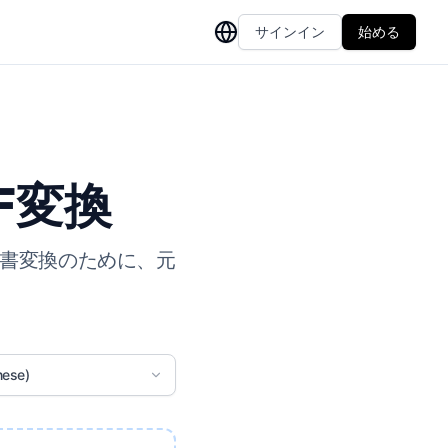
サインイン
始める
F変換
文書変換のために、元
ese)