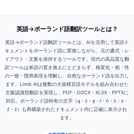
英語→ポーランド語翻訳ツールとは？
英語→ポーランド語翻訳ツールとは、AIを活用して英語ド
キュメントをポーランド語に変換しながら、元の書式・レ
イアウト・文脈を保持するツールです。現代の高品質な翻
訳ツールは単語の置き換えにとどまらず、格変化・相・性
の一致・慣用表現を理解し、自然なポーランド語を出力し
ます。Linnk AIは複数の大規模言語モデルを組み合わせた
文脈認識型翻訳を実現し、PDF・DOCX・XLSX・PPTXに
対応。ポーランド語特有の文字（ą・ć・ę・ł・ń・ó・ś・
ź・ż）も再構築されたドキュメント内に正確に表示され
ます。