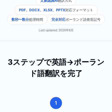
文脈認識AI
翻訳方式
PDF、DOCX、XLSX、PPTX
対応フォーマット
数秒〜数分
処理時間
完全対応
ポーランド語発音記号
Last updated:
2026年8月
3ステップで英語→ポーラン
ド語翻訳を完了
1