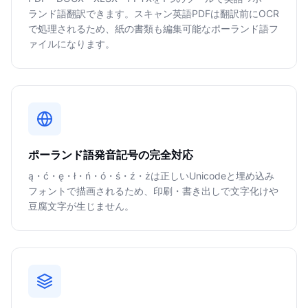
ランド語翻訳できます。スキャン英語PDFは翻訳前にOCR
で処理されるため、紙の書類も編集可能なポーランド語フ
ァイルになります。
ポーランド語発音記号の完全対応
ą・ć・ę・ł・ń・ó・ś・ź・żは正しいUnicodeと埋め込み
フォントで描画されるため、印刷・書き出しで文字化けや
豆腐文字が生じません。