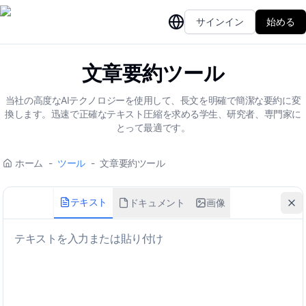
サインイン
始める
文章要約ツール
当社の高度なAIテクノロジーを使用して、長文を明確で簡潔な要約に変
換します。迅速で正確なテキスト圧縮を求める学生、研究者、専門家に
とって最適です。
ホーム
-
ツール
-
文章要約ツール
テキスト
ドキュメント
画像