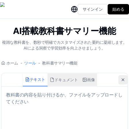
サインイン
始める
AI搭載教科書サマリー機能
複雑な教科書を、数秒で明確でカスタマイズされた要約に凝縮します。
AIによる洞察で学習効率を向上させましょう。
ホーム
-
ツール
-
教科書サマリー機能
テキスト
ドキュメント
画像