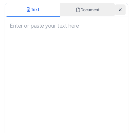
翻訳スタイル
Text
Document
書式を維持
方言
コンテキスト情報
カスタム要件